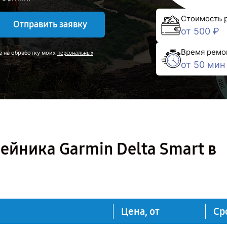
Стоимость 
Отправить заявку
от 500 ₽
Время ремо
е на обработку моих
персональных
от 50 мин
йника Garmin Delta Smart в
Цена, от
Ср