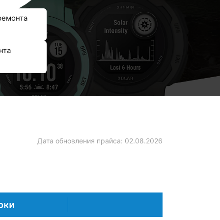
ремонта
нта
Дата обновления прайса:
02.08.2026
оки