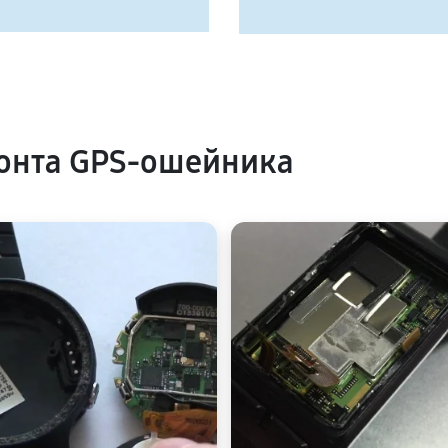
онта GPS-ошейника