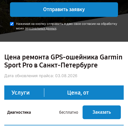
Отправить заявку
Нажимая на кнопку отправить я даю свое согласие на обработку
моих
.
персональных данных
Цена ремонта GPS-ошейника Garmin
Sport Pro в Санкт-Петербурге
Дата обновления прайса:
03.08.2026
Услуги
Цена, от
Заказать
Диагностика
бесплатно