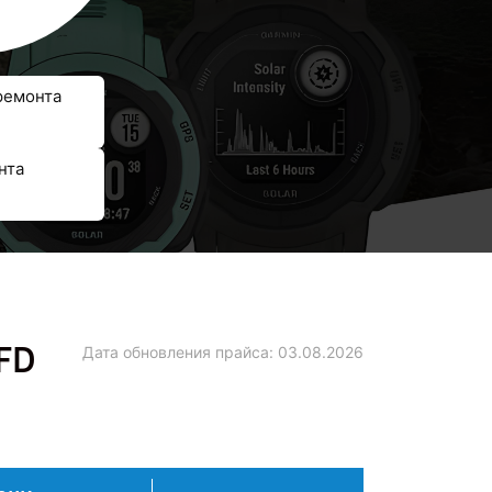
ремонта
нта
FD
Дата обновления прайса:
03.08.2026