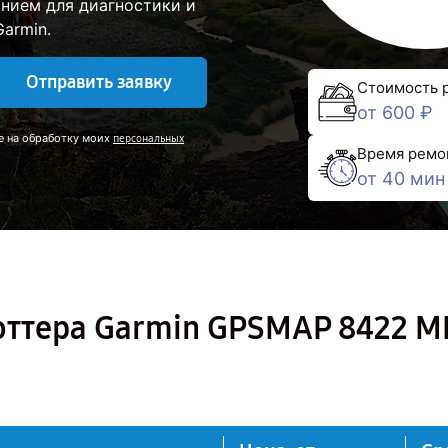
нием для диагностики и
armin.
Отправить заявку
Стоимость 
от 600 ₽
е на обработку моих
персональных
Время ремо
от 40 мин
оттера Garmin GPSMAP 8422 M