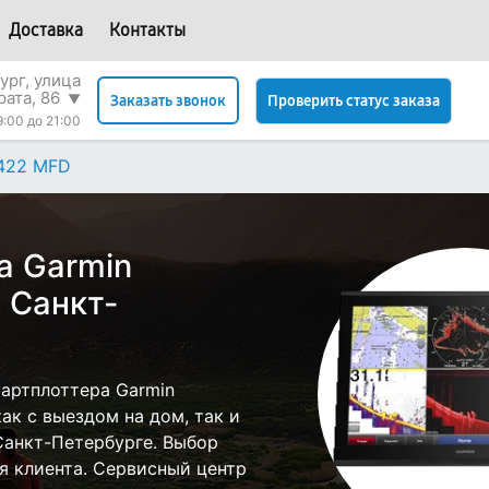
Доставка
Контакты
ург, улица
рата, 86
▼
Проверить статус заказа
Заказать звонок
9:00 до 21:00
422 MFD
а Garmin
 Санкт-
артплоттера Garmin
к с выездом на дом, так и
 Санкт-Петербурге. Выбор
я клиента. Сервисный центр