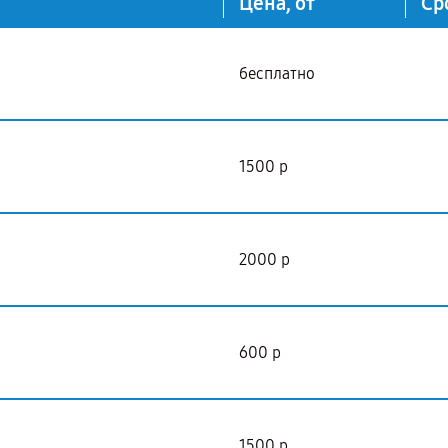
Цена, от
Ср
бесплатно
1500 р
2000 р
600 р
1500 р